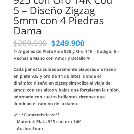
925 con Oro 14K Cod
5 – Diseño Zigzag
5mm con 4 Piedras
Dama
El
El
$
269.990
$
249.900
precio
precio
✨ Argollas de Plata Fina 925 y Oro 14K – Código: 5 –
original
actual
Hechas a Mano con Amor y Detalle ✨
era:
es:
$269.990.
$249.900.
Cada par está cuidadosamente elaborado a mano
en plata 925 y oro de 14 quilates, donde el
dinámico diseño en zigzag simboliza el viaje del
amor, con sus altos y bajos que fortalecen la unión,
adornado con cuatro brillantes circones que
iluminan el camino de la dama.
📏 **Características:**
– Material: Plata 925 con oro 14K
– Ancho: 5mm