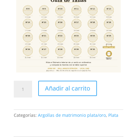
Argollas
Añadir al carrito
Matrimoniales
Plata
925
con
Categorías:
Argollas de matrimonio plata/oro
,
Plata
Oro
14K
Cod