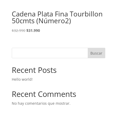
Cadena Plata Fina Tourbillon
50cmts (Número2)
El
El
$
32.990
$
31.990
precio
precio
original
actual
era:
es:
Buscar
$32.990.
$31.990.
Recent Posts
Hello world!
Recent Comments
No hay comentarios que mostrar.