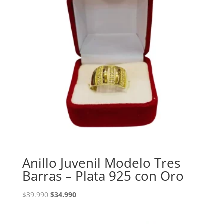
Anillo Juvenil Modelo Tres
Barras – Plata 925 con Oro
El
El
$
39.990
$
34.990
precio
precio
original
actual