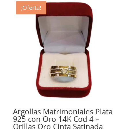
era:
es:
¡Oferta!
$39.990.
$34.990.
Argollas Matrimoniales Plata
925 con Oro 14K Cod 4 –
Orillas Oro Cinta Satinada