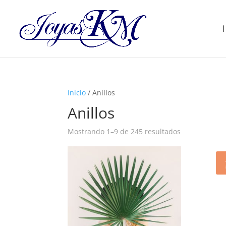
Inicio
/ Anillos
Anillos
Ordenado
Mostrando 1–9 de 245 resultados
por
precio:
bajo
a
alto