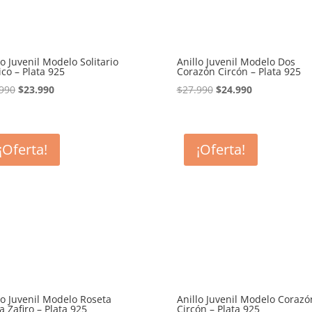
lo Juvenil Modelo Solitario
Anillo Juvenil Modelo Dos
ico – Plata 925
Corazón Circón – Plata 925
El
El
El
El
990
$
23.990
$
27.990
$
24.990
precio
precio
precio
precio
original
actual
original
actual
era:
es:
era:
es:
¡Oferta!
¡Oferta!
$24.990.
$23.990.
$27.990.
$24.990.
lo Juvenil Modelo Roseta
Anillo Juvenil Modelo Corazó
a Zafiro – Plata 925
Circón – Plata 925