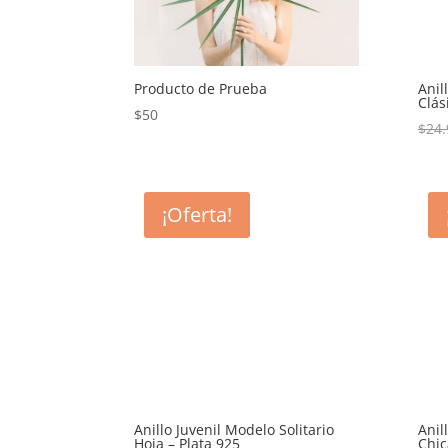
Producto de Prueba
Anil
Clás
$
50
$
24.
¡Oferta!
Anillo Juvenil Modelo Solitario
Anil
Hoja – Plata 925
Chic