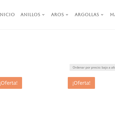
Inicio
Anillos
Aros
Argollas
M
¡Oferta!
¡Oferta!