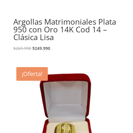
Argollas Matrimoniales Plata
950 con Oro 14K Cod 14 –
Clásica Lisa
El
El
$
269.990
$
249.990
precio
precio
original
actual
era:
es:
¡Oferta!
$269.990.
$249.990.