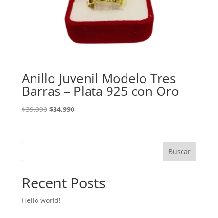
Anillo Juvenil Modelo Tres
Barras – Plata 925 con Oro
El
El
$
39.990
$
34.990
precio
precio
original
actual
era:
es:
Buscar
$39.990.
$34.990.
Recent Posts
Hello world!