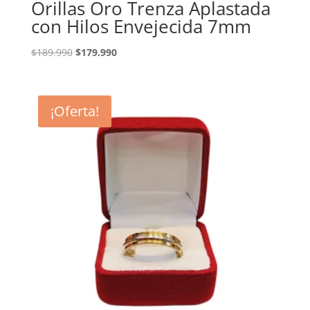
Orillas Oro Trenza Aplastada
con Hilos Envejecida 7mm
El
El
$
189.990
$
179.990
precio
precio
original
actual
era:
es:
¡Oferta!
$189.990.
$179.990.