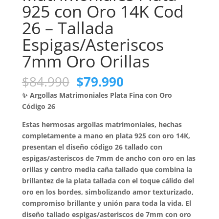
925 con Oro 14K Cod
26 – Tallada
Espigas/Asteriscos
7mm Oro Orillas
El
El
$
84.990
$
79.990
precio
precio
✨ Argollas Matrimoniales Plata Fina con Oro
original
actual
Código 26
era:
es:
$84.990.
$79.990.
Estas hermosas argollas matrimoniales, hechas
completamente a mano en plata 925 con oro 14K,
presentan el diseño código 26 tallado con
espigas/asteriscos de 7mm de ancho con oro en las
orillas y centro media caña tallado que combina la
brillantez de la plata tallada con el toque cálido del
oro en los bordes, simbolizando amor texturizado,
compromiso brillante y unión para toda la vida. El
diseño tallado espigas/asteriscos de 7mm con oro