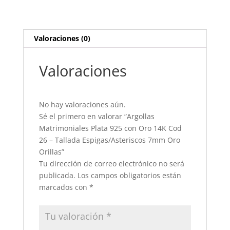
Oro
14K
Cod
26
Valoraciones (0)
-
Tallada
Valoraciones
Espigas/Asteriscos
7mm
Oro
No hay valoraciones aún.
Orillas
Sé el primero en valorar “Argollas
cantidad
Matrimoniales Plata 925 con Oro 14K Cod
26 – Tallada Espigas/Asteriscos 7mm Oro
Orillas”
Tu dirección de correo electrónico no será
publicada.
Los campos obligatorios están
marcados con
*