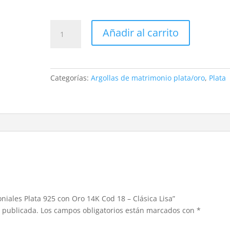
Argollas
Añadir al carrito
Matrimoniales
Plata
925
con
Categorías:
Argollas de matrimonio plata/oro
,
Plata
Oro
14K
Cod
18
-
Clásica
Lisa
cantidad
niales Plata 925 con Oro 14K Cod 18 – Clásica Lisa”
á publicada.
Los campos obligatorios están marcados con
*