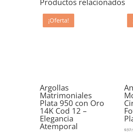
Productos relacionados
¡Oferta!
Argollas
An
Matrimoniales
Mo
Plata 950 con Oro
Ci
14K Cod 12 –
Fo
Elegancia
Pl
Atemporal
$
37.