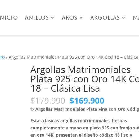
Inicio
Anillos
Aros
Argollas
M
oro
/ Argollas Matrimoniales Plata 925 con Oro 14K Cod 18 – Clásica
Argollas Matrimoniales
Plata 925 con Oro 14K C
18 – Clásica Lisa
El
El
$
179.990
$
169.900
precio
precio
✨ Argollas Matrimoniales Plata Fina con Oro Códi
original
actual
era:
es:
Estas clásicas argollas matrimoniales, hechas
$179.990.
$169.900
completamente a mano en plata 925 con franja sut
en oro 14K, presentan el diseño código 18 liso y