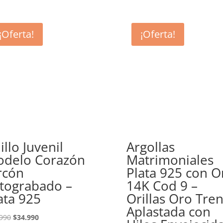
¡Oferta!
¡Oferta!
illo Juvenil
Argollas
delo Corazón
Matrimoniales
rcón
Plata 925 con O
tograbado –
14K Cod 9 –
ata 925
Orillas Oro Tre
Aplastada con
El
El
990
$
34.990