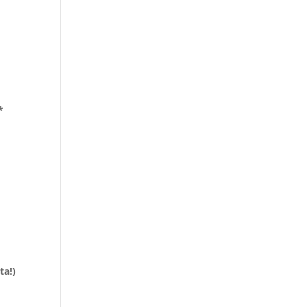
*
ta!)