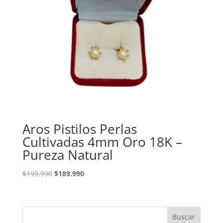
Aros Pistilos Perlas
Cultivadas 4mm Oro 18K –
Pureza Natural
El
El
$
199.990
$
189.990
precio
precio
original
actual
era:
es:
Buscar
$199.990.
$189.990.