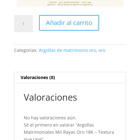
Argollas
Añadir al carrito
Matrimoniales
Mil
Rayas
Oro
Categorías:
Argollas de matrimonio oro
,
oro
18K
-
Textura
que
Valoraciones (0)
Une
cantidad
Valoraciones
No hay valoraciones aún.
Sé el primero en valorar “Argollas
Matrimoniales Mil Rayas Oro 18K – Textura
que Une”