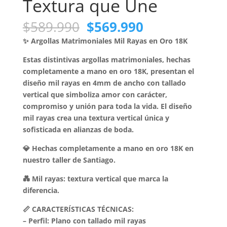
Textura que Une
El
El
$
589.990
$
569.990
precio
precio
✨ Argollas Matrimoniales Mil Rayas en Oro 18K
original
actual
era:
es:
Estas distintivas argollas matrimoniales, hechas
$589.990.
$569.990.
completamente a mano en oro 18K, presentan el
diseño mil rayas en 4mm de ancho con tallado
vertical que simboliza amor con carácter,
compromiso y unión para toda la vida. El diseño
mil rayas crea una textura vertical única y
sofisticada en alianzas de boda.
💎 Hechas completamente a mano en oro 18K en
nuestro taller de Santiago.
💑 Mil rayas: textura vertical que marca la
diferencia.
📏 CARACTERÍSTICAS TÉCNICAS:
– Perfil: Plano con tallado mil rayas