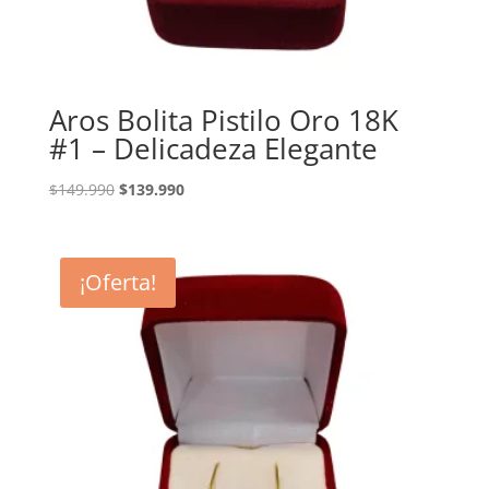
Aros Bolita Pistilo Oro 18K
#1 – Delicadeza Elegante
El
El
$
149.990
$
139.990
precio
precio
original
actual
era:
es:
¡Oferta!
$149.990.
$139.990.