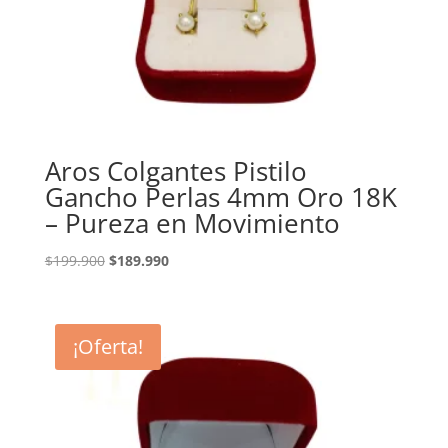
Aros Colgantes Pistilo
Gancho Perlas 4mm Oro 18K
– Pureza en Movimiento
El
El
$
199.900
$
189.990
precio
precio
original
actual
era:
es:
¡Oferta!
$199.900.
$189.990.