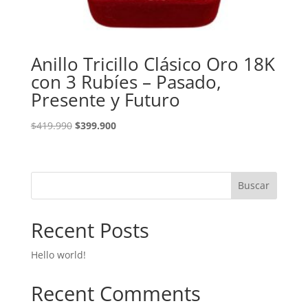
Anillo Tricillo Clásico Oro 18K
con 3 Rubíes – Pasado,
Presente y Futuro
El
El
$
419.990
$
399.900
precio
precio
original
actual
era:
es:
Buscar
$419.990.
$399.900.
Recent Posts
Hello world!
Recent Comments