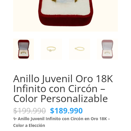
Anillo Juvenil Oro 18K
Infinito con Circón –
Color Personalizable
El
El
$
199.990
$
189.990
precio
precio
✨ Anillo Juvenil Infinito con Circón en Oro 18K –
original
actual
Color a Elección
era:
es: