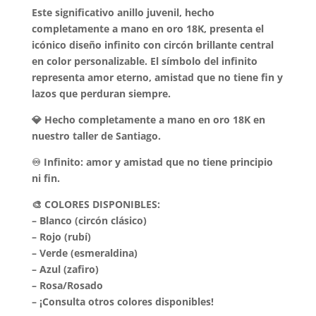
$199.990.
$189.990.
Este significativo anillo juvenil, hecho
completamente a mano en oro 18K, presenta el
icónico diseño infinito con circón brillante central
en color personalizable. El símbolo del infinito
representa amor eterno, amistad que no tiene fin y
lazos que perduran siempre.
💎 Hecho completamente a mano en oro 18K en
nuestro taller de Santiago.
♾️ Infinito: amor y amistad que no tiene principio
ni fin.
🎨 COLORES DISPONIBLES:
– Blanco (circón clásico)
– Rojo (rubí)
– Verde (esmeraldina)
– Azul (zafiro)
– Rosa/Rosado
– ¡Consulta otros colores disponibles!