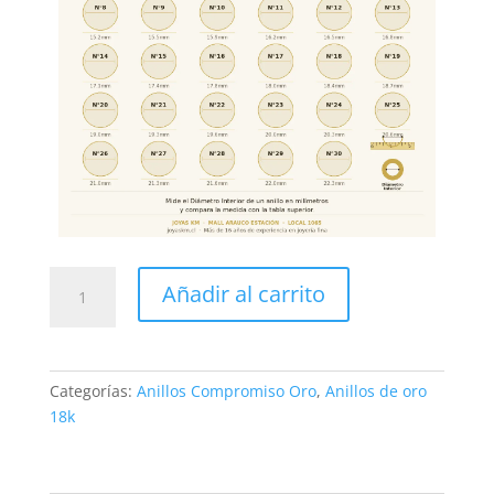
Anillo
Añadir al carrito
Juvenil
Oro
18K
Infinito
Categorías:
Anillos Compromiso Oro
,
Anillos de oro
con
18k
Circón
-
Color