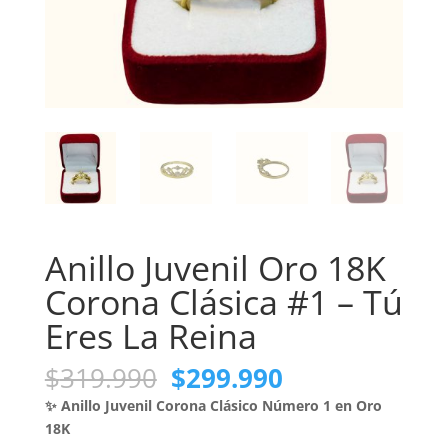
Anillo Juvenil Oro 18K
Corona Clásica #1 – Tú
Eres La Reina
El
El
$
319.990
$
299.990
precio
precio
✨ Anillo Juvenil Corona Clásico Número 1 en Oro
original
actual
18K
era:
es: