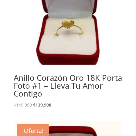
Anillo Corazón Oro 18K Porta
Foto #1 – Lleva Tu Amor
Contigo
El
El
$
149.990
$
139.990
precio
precio
original
actual
era:
es:
¡Oferta!
$149.990.
$139.990.