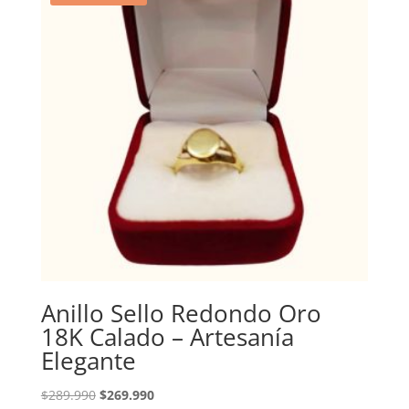
Anillo Sello Redondo Oro
18K Calado – Artesanía
Elegante
El
El
$
289.990
$
269.990