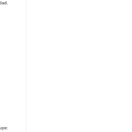
dad.
uye: