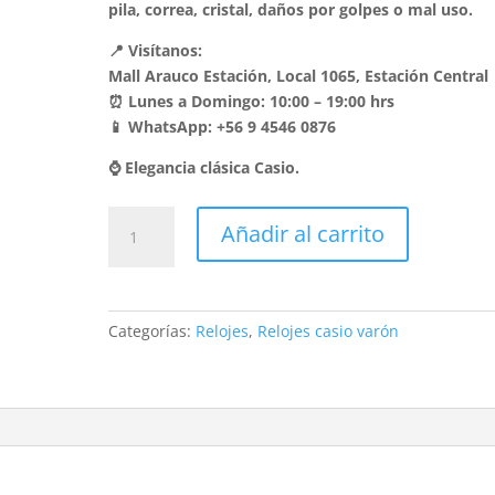
pila, correa, cristal, daños por golpes o mal uso.
📍 Visítanos:
Mall Arauco Estación, Local 1065, Estación Central
⏰ Lunes a Domingo: 10:00 – 19:00 hrs
📱 WhatsApp: +56 9 4546 0876
⌚ Elegancia clásica Casio.
Reloj
Añadir al carrito
Casio
Clásico
Varón
MTP-
Categorías:
Relojes
,
Relojes casio varón
1215A-
7A
-
Acero
Esfera
Blanca