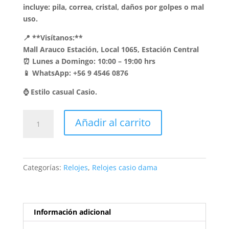
incluye: pila, correa, cristal, daños por golpes o mal
uso.
📍 **Visítanos:**
Mall Arauco Estación, Local 1065, Estación Central
⏰ Lunes a Domingo: 10:00 – 19:00 hrs
📱 WhatsApp: +56 9 4546 0876
⌚ Estilo casual Casio.
Reloj
Añadir al carrito
Casio
Clásico
Dama
LQ-
Categorías:
Relojes
,
Relojes casio dama
139AMV-
1L
-
Resina
Información adicional
Negra