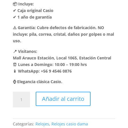
📦 Incluye:
✔ Caja original Casio
✔ 1 año de garantía
⚠️ Garantía: Cubre defectos de fabricación. NO
incluye: pila, correa, cristal, daños por golpes o mal
uso.
📍 Visítanos:
Mall Arauco Estación, Local 1065, Estación Central
⏰ Lunes a Domingo: 10:00 – 19:00 hrs
📱 WhatsApp: +56 9 4546 0876
⌚ Elegancia clásica Casio.
Reloj
Añadir al carrito
Casio
Clásico
Dama
LTP-
Categorías:
Relojes
,
Relojes casio dama
V002D-