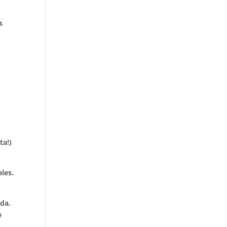
s
ta!)
les.
ida.
e