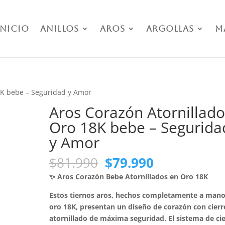
Inicio
Anillos
Aros
Argollas
M
8K bebe – Seguridad y Amor
Aros Corazón Atornillado
Oro 18K bebe – Segurida
y Amor
El
El
$
81.990
$
79.990
precio
precio
✨ Aros Corazón Bebe Atornillados en Oro 18K
original
actual
era:
es:
Estos tiernos aros, hechos completamente a mano
$81.990.
$79.990.
oro 18K, presentan un diseño de corazón con cierr
atornillado de máxima seguridad. El sistema de ci