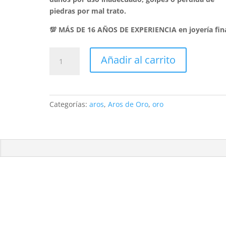
piedras por mal trato.
💯 MÁS DE 16 AÑOS DE EXPERIENCIA en joyería fin
Aros
Añadir al carrito
Corazón
Atornillados
Oro
18K
Categorías:
aros
,
Aros de Oro
,
oro
bebe
-
Seguridad
y
Amor
cantidad