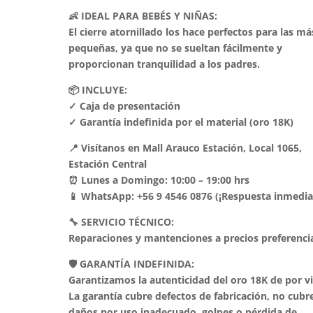
👶 IDEAL PARA BEBÉS Y NIÑAS:
El cierre atornillado los hace perfectos para las má
pequeñas, ya que no se sueltan fácilmente y
proporcionan tranquilidad a los padres.
📦 INCLUYE:
✓ Caja de presentación
✓ Garantía indefinida por el material (oro 18K)
📍 Visítanos en Mall Arauco Estación, Local 1065,
Estación Central
⏰ Lunes a Domingo: 10:00 – 19:00 hrs
📱 WhatsApp: +56 9 4546 0876 (¡Respuesta inmedia
🔧 SERVICIO TÉCNICO:
Reparaciones y mantenciones a precios preferencia
🛡️ GARANTÍA INDEFINIDA:
Garantizamos la autenticidad del oro 18K de por v
La garantía cubre defectos de fabricación, no cubr
daños por uso inadecuado, golpes o pérdida de